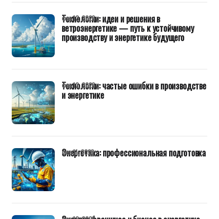
Технологии: идеи и решения в
фев 13, 2026
ветроэнергетике — путь к устойчивому
производству и энергетике будущего
Технологии: частые ошибки в производстве
фев 12, 2026
и энергетике
Энергетика: профессиональная подготовка
фев 11, 2026
фев 10, 2026