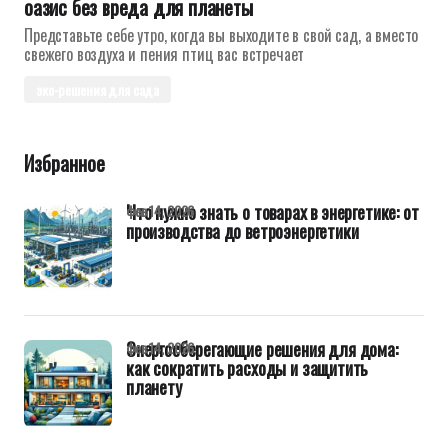
оазис без вреда для планеты
Представьте себе утро, когда вы выходите в свой сад, а вместо
свежего воздуха и пения птиц вас встречает
эко-решения для сада
Избранное
Что нужно знать о товарах в энергетике: от
фев 14, 2026
производства до ветроэнергетики
Энергосберегающие решения для дома:
фев 14, 2026
как сократить расходы и защитить
планету