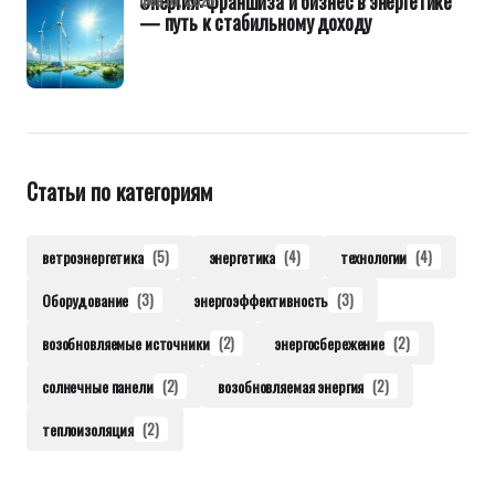
Энергия: франшиза и бизнес в энергетике
— путь к стабильному доходу
Статьи по категориям
ветроэнергетика
(5)
энергетика
(4)
технологии
(4)
Оборудование
(3)
энергоэффективность
(3)
возобновляемые источники
(2)
энергосбережение
(2)
солнечные панели
(2)
возобновляемая энергия
(2)
теплоизоляция
(2)