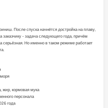
финиш. После спуска начнётся достройка на плаву,
 заказчику - задача следующего года, причём
а серьёзная. Но именно в таком режиме работает
та.
м
 моря
, жир, кормовая мука
венного персонала
026 года