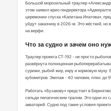
Большой морозильный траулер «Александр Бу
этом заявил врио гендиректора «Адмиралте
церемонии спуска «Капитана Ипатова», пре
уйдут заказчику в 2026-м. Это жёсткий, но
на верфи.
Что за судно и зачем оно ну
Траулер проекта СТ-192 - не просто рыболо
развёрнута полноценная рыбоперерабатыв
сурими, рыбий жир, икру и кормовую муку.
кубометров. Экипаж - 40 человек, плюс до 
Работать «Бузакову» предстоит в Берингов
сельди пелагическим тралом. Это одни из 
акваторий. Судно под такие условия проект