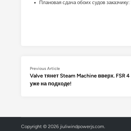
Плановая сдача обоих судов заказчику:
Post
Previous
Previous Article
article:
Valve тянет Steam Machine вверх. FSR 4
navigation
уже на подходе!
Copyright © 2026
jiuliwindpowerjs.com
.