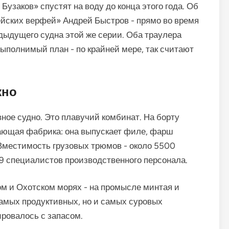
заков» спустят на воду до конца этого года. Об
йских верфей» Андрей Быстров - прямо во время
дыдущего судна этой же серии. Оба траулера
 выполнимый план - по крайней мере, так считают
жно
вное судно. Это плавучий комбинат. На борту
ающая фабрика: она выпускает филе, фарш
 Вместимость грузовых трюмов - около 5500
99 специалистов производственного персонала.
ом и Охотском морях - на промысле минтая и
самых продуктивных, но и самых суровых
ировалось с запасом.