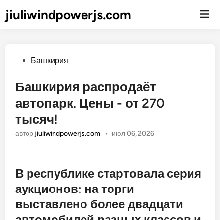
jiuliwindpowerjs.com
Гла
ме
Опубликовано
Башкирия
Башкирия распродаёт
автопарк. Цены - от 270
тысяч!
автор
jiuliwindpowerjs.com
•
июл 06, 2026
В республике стартовала серия
аукционов: на торги
выставлено более двадцати
автомобилей разных классов и